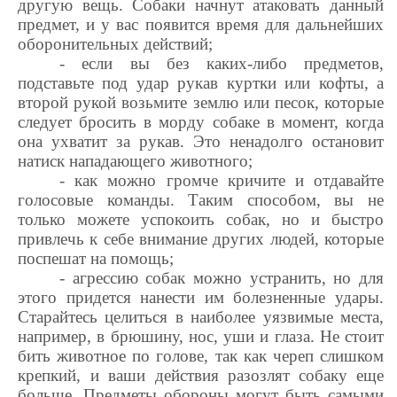
другую вещь. Собаки начнут атаковать данный
предмет, и у вас появится время для дальнейших
оборонительных действий;
- если вы без каких-либо предметов,
подставьте под удар рукав куртки или кофты, а
второй рукой возьмите землю или песок, которые
следует бросить в морду собаке в момент, когда
она ухватит за рукав. Это ненадолго остановит
натиск нападающего животного;
- как можно громче кричите и отдавайте
голосовые команды. Таким способом, вы не
только можете успокоить собак, но и быстро
привлечь к себе внимание других людей, которые
поспешат на помощь;
- агрессию собак можно устранить, но для
этого придется нанести им болезненные удары.
Старайтесь целиться в наиболее уязвимые места,
например, в брюшину, нос, уши и глаза. Не стоит
бить животное по голове, так как череп слишком
крепкий, и ваши действия разозлят
собаку еще
больше. Предметы обороны могут быть самыми