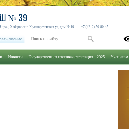
ОШ № 39
 край, Хабаровск г, Краснореченская ул, дом № 19
+7 (4212) 50-80-45
сать письмо
ии
Новости
Государственная итоговая аттестация - 2025
Ученикам 