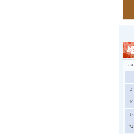
пн
3
10
17
24