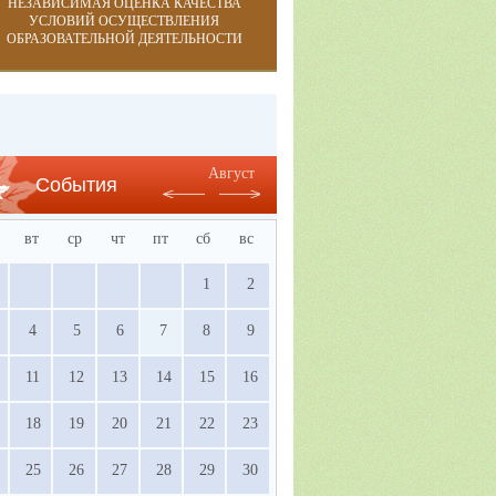
НЕЗАВИСИМАЯ ОЦЕНКА КАЧЕСТВА
УСЛОВИЙ ОСУЩЕСТВЛЕНИЯ
ОБРАЗОВАТЕЛЬНОЙ ДЕЯТЕЛЬНОСТИ
Август
События
вт
ср
чт
пт
сб
вс
1
2
4
5
6
7
8
9
11
12
13
14
15
16
18
19
20
21
22
23
25
26
27
28
29
30