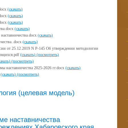
docx
(скачать)
.docx
(скачать)
.docx
(скачать)
тва.docx
(скачать)
 наставничества.docx
(скачать)
чества..docx
(скачать)
ии от 25.12.2019 N Р-145 Об утверждении методологии
ающихся.pdf
(скачать)
(посмотреть)
качать)
(посмотреть)
мы наставничества 2025-2026 гг.docx
(скачать)
F
(скачать)
(посмотреть)
логия (целевая модель)
ме наставничества
реждениях Хабаровского края