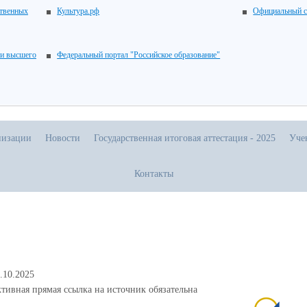
ственных
Культура.рф
Официальный с
 и высшего
Федеральный портал "Российское образование"
низации
Новости
Государственная итоговая аттестация - 2025
Уче
Контакты
.10.2025
тивная прямая ссылка на источник обязательна