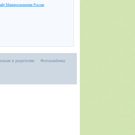
айт Минпросвещения России
никам и родителям
Фотоальбомы